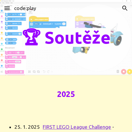
code:play
Skip to main content
Skip to navigation
🏆 Soutěže
2025
25. 1. 2025
FIRST LEGO League Challenge
-