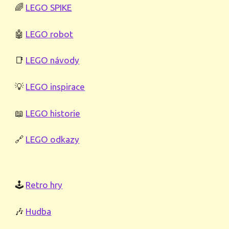
🌈
LEGO SPIKE
🤖
LEGO robot
📑
LEGO návody
💡
LEGO inspirace
📖
LEGO historie
🔗
LEGO odkazy
🕹️
Retro hry
🎶
Hudba