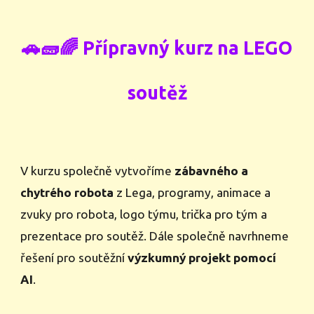
🚗🧱🌈 Přípravný kurz na LEGO
soutěž
V kurzu společně vytvoříme
zábavného a
chytrého robota
z Lega,
programy
,
animace a
zvuky pro robota,
logo týmu, trička pro tým a
prezentace pro soutěž. Dále společně navrhneme
řešení pro soutěžní
výzkumný projekt pomocí
AI
.