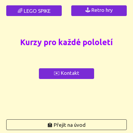
🕹️ Retro hry
🌈 LEGO SPIKE
Kurzy pro každé pololetí
✉️ Kontakt
🏫 Přejít na úvod