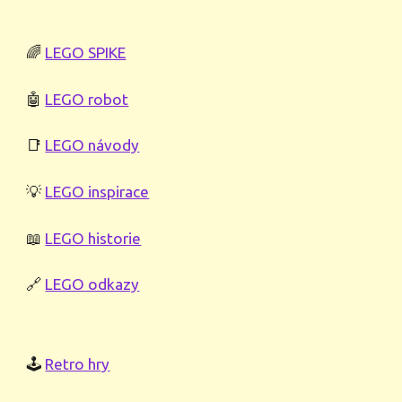
🌈
LEGO SPIKE
🤖
LEGO robot
📑
LEGO návody
💡
LEGO inspirace
📖
LEGO historie
🔗
LEGO odkazy
🕹️
Retro hry