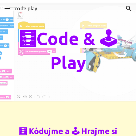
code:play
Skip to main content
Skip to navigation
🧮Code & 🕹️
Play
🧮 Kódujme a 🕹 Hrajme si